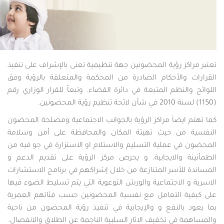
تعتبر مراكز رؤية المحضونين جهة تنظيمية تعنى بالإشراف على تنفيذ
القرارات والأحكام الصادرة من المحكمة والمتعلقة بالرؤية وفق
اللوائح والنظم المتبعة في دائرة القضاء. وتبعاً للقرار الوزاري رقم
(1150) لسنة 2010 في شأن لائحة تنظيم رؤية المحضونين.​
كما تهتم ايضاَ مراكز الرؤية بالجوانب الاجتماعية ومصلحة المحضون
النفسية من حيث تهيئة المكان والمحافظة على أمن وسلامة
المحضون في عملية التسليم والاستلام او الاستزارة في جو فيه من
الطمأنينة والايجابية، و يحرص مركز الرؤية على تقديم الدعم و
المساندة للأسر المتنازعة من خلال إشراكهم في برنامج الاستشارات
الاسرية و الاجتماعية والورش التوعوية التي يتم تسليط الضوء فيها
على كيفية التعامل مع نفسية المحضونين حسب فئاتهم العمرية
بما يعود بالنفع و والإيجابية في تنفيذ رؤية المحضون من ناحية
والمساهمة في تخفيف الاثار السلبية الناجمة عن الطلاق والانفصال.