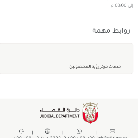
إلى 03:00 م
روابط مهمة
خدمات مركز رؤية المحضونين
|
|
|
799 599
2222 651 2
799 599 600 2
info@adjd.gov.ae