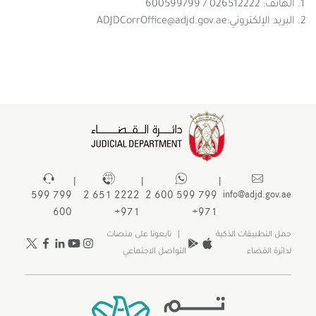
الهاتف: 026512222 / 600599799
البريد الإلكتروني:ADJDCorrOffice@adjd.gov.ae
|
|
|
799 599
2222 651 2
799 599 600 2
info@adjd.gov.ae
600
971+
971+
حمل التطبيقات الذكية
| تابعونا على منصات
لدائرة القضاء
التواصل الاجتماعي