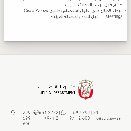
كافي قبل البدء بالمحادثة المرئية
الرجاء الاطلاع على
دليل استخدام تطبيق Cisco Webex
Meetings
قبل البدء بالمحادثة المرئية​
799
|
2222 651
|
799 599
|
599
2 971+
600 2 971+
info@adjd.gov.ae
600