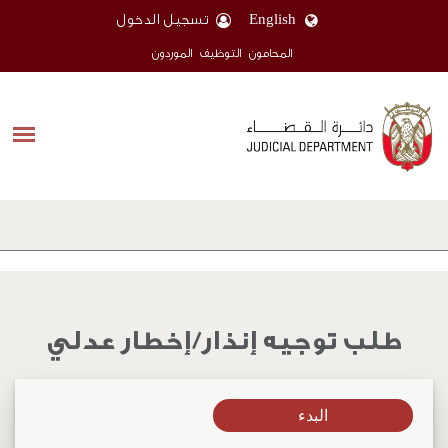
English
تسجيل الدخول
المحامون
التوظيف
الموردون
طلب توجيه إنذار/إخطار عدلي
البدء