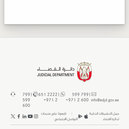
799
|
2222 651
|
799 599
|
599
2 971+
600 2 971+
info@adjd.gov.ae
600
حمل التطبيقات الذكية
| تابعونا على منصات
لدائرة القضاء
التواصل الاجتماعي