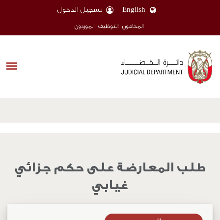
English
تسجيل الدخول
المحامون
التوظيف
الموردون
طلب المعارضة على حكم جزائي
غيابي