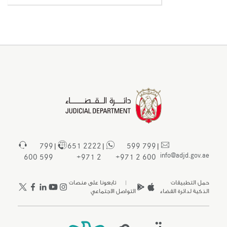
799
2222 651
799 599
|
|
|
info@adjd.gov.ae
599 600
2 971+
600 2 971+
حمل التطبيقات
| تابعونا على منصات
الذكية لدائرة القضاء
التواصل الاجتماعي